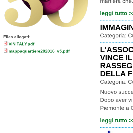
maniera che.
leggi tutto 
IMMAGIN
Categoria:
C
Files allegati:
VINITALY.pdf
L'ASSOC
mappaquartiere202016_v5.pdf
VINCE I
RASSEG
DELLA F
Categoria:
C
Nuovo succes
Dopo aver vi
Piemonte a C
leggi tutto 