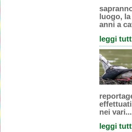
sapranno 
luogo, la
anni a cav
leggi tut
reportage
effettuat
nei vari...
leggi tut