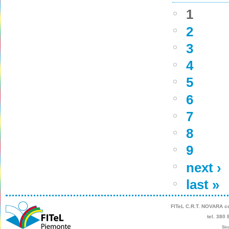
1
2
3
4
5
6
7
8
9
next ›
last »
FITeL C.R.T. NOVARA
co
tel. 380 
Sito