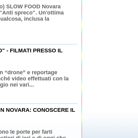
rzo) SLOW FOOD Novara
"Anti spreco". Un'ottima
ualcosa, inclusa la
 - FILMATI PRESSO IL
con “drone” e reportage
nché video effettuati con la
io nei vari...
IN NOVARA: CONOSCERE IL
o le porte per farti
tieri di ieri e di oggi che