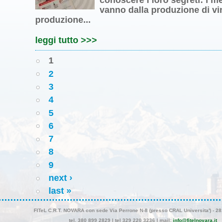
vanno dalla produzione di vini 
produzione...
leggi tutto >>>
1
2
3
4
5
6
7
8
9
next ›
last »
FITeL C.R.T. NOVARA
con sede Via Perrone N-8 (presso CRAL Universita') - 
tel. 380 899 2829 | tel 329 220 3236 | mail:
info@fitelnovara.it