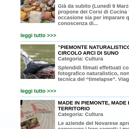
Già da subito (Lunedì 9 Ma
propone dei Corsi di Cucina 
occasione sia per imparare q
conoscenza di...
leggi tutto >>>
"PIEMONTE NATURALISTICO"
CIRCOLO ARCI DI SUNO
Categoria:
Cultura
Splendidi filmati effettuati 
fotografico naturalistico, no
tecnica del “timelapse”. Viagg
leggi tutto >>>
MADE IN PIEMONTE, MADE 
TERRITORIO
Categoria:
Cultura
Le aziende del Novarese apron
conoscere i loro segreti: i mes