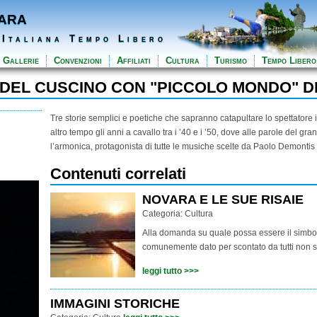
ara
 Italiana Tempo Libero
Gallerie
Convenzioni
Affiliati
Cultura
Turismo
Tempo Libero
 DEL CUSCINO CON "PICCOLO MONDO" D
Tre storie semplici e poetiche che sapranno catapultare lo spettatore 
altro tempo gli anni a cavallo tra i ’40 e i ’50, dove alle parole del g
l’armonica, protagonista di tutte le musiche scelte da Paolo Demontis
Contenuti correlati
NOVARA E LE SUE RISAIE
Categoria:
Cultura
Alla domanda su quale possa essere il simbo
comunemente dato per scontato da tutti non si
leggi tutto >>>
IMMAGINI STORICHE