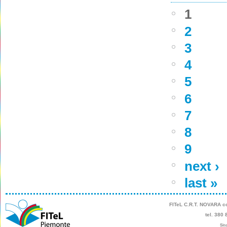
1
2
3
4
5
6
7
8
9
next ›
last »
FITeL C.R.T. NOVARA
co
tel. 380 
Sito