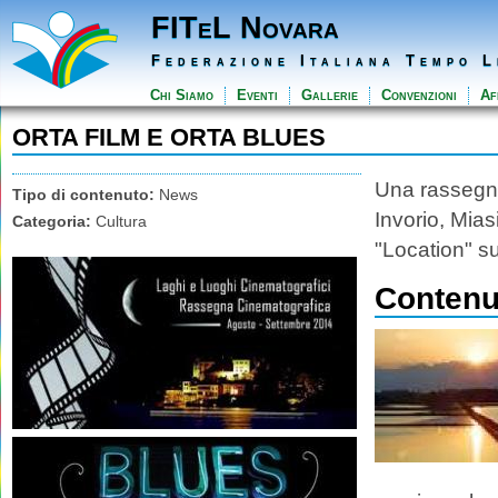
FITeL Novara
Federazione Italiana Tempo L
Chi Siamo
Eventi
Gallerie
Convenzioni
Aff
ORTA FILM E ORTA BLUES
Una rassegna
Tipo di contenuto:
News
Invorio, Mia
Categoria:
Cultura
"Location" su
Contenut