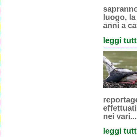
sapranno 
luogo, la
anni a cav
leggi tut
reportage
effettuat
nei vari...
leggi tut