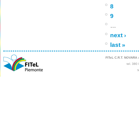
8
9
…
next ›
last »
FITeL C.R.T. NOVARA
c
tel. 380
S