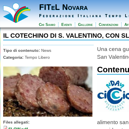
FITeL Novara
Federazione Italiana Tempo L
Chi Siamo
Eventi
Gallerie
Convenzioni
Aff
IL COTECHINO DI S. VALENTINO, CON
Una cena gus
Tipo di contenuto:
News
San Valentino
Categoria:
Tempo Libero
Contenut
alimento sano
Files allegati: