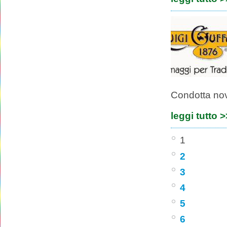
Condotta nov
leggi tutto 
1
2
3
4
5
6