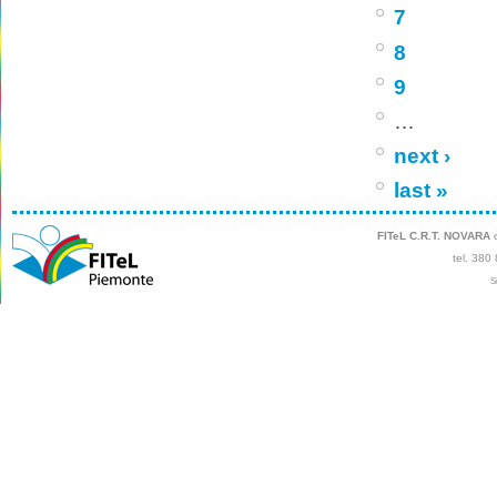
7
8
9
…
next ›
last »
FITeL C.R.T. NOVARA
c
tel. 380
S