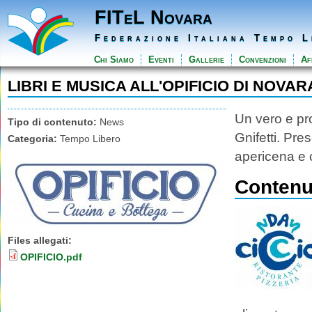
FITeL Novara
Federazione Italiana Tempo L
Chi Siamo
Eventi
Gallerie
Convenzioni
Aff
LIBRI E MUSICA ALL'OPIFICIO DI NOVAR
Un vero e pro
Tipo di contenuto:
News
Gnifetti. Pre
Categoria:
Tempo Libero
apericena e c
Contenut
Files allegati:
OPIFICIO.pdf