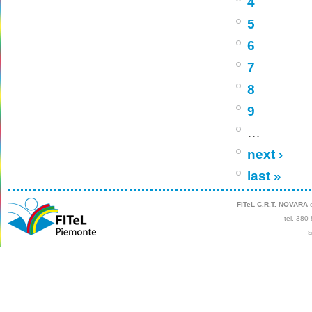
4
5
6
7
8
9
…
next ›
last »
FITeL C.R.T. NOVARA
c
tel. 380
S