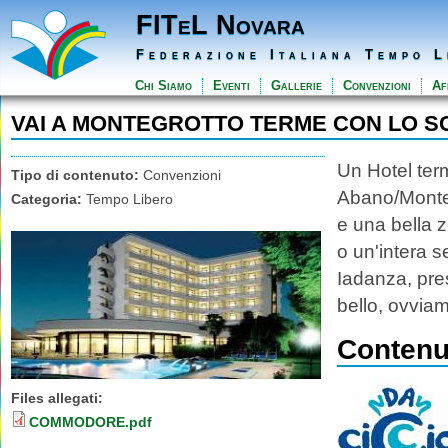
FITeL Novara
Federazione Italiana Tempo L
Chi Siamo
Eventi
Gallerie
Convenzioni
Aff
VAI A MONTEGROTTO TERME CON LO S
Un Hotel term
Tipo di contenuto:
Convenzioni
Abano/Monteg
Categoria:
Tempo Libero
e una bella 
o un'intera 
Iadanza, pres
bello, ovviam
Contenut
Files allegati:
COMMODORE.pdf