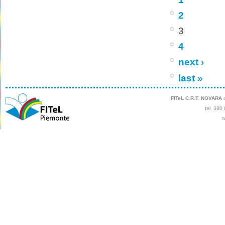
2
3
4
next ›
last »
FITeL C.R.T. NOVARA
c
tel. 380
S