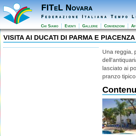
FITeL Novara
Federazione Italiana Tempo L
Chi Siamo
Eventi
Gallerie
Convenzioni
Aff
VISITA AI DUCATI DI PARMA E PIACENZA
Una reggia, 
dell'antiquar
lasciato ai p
pranzo tipico
Contenut