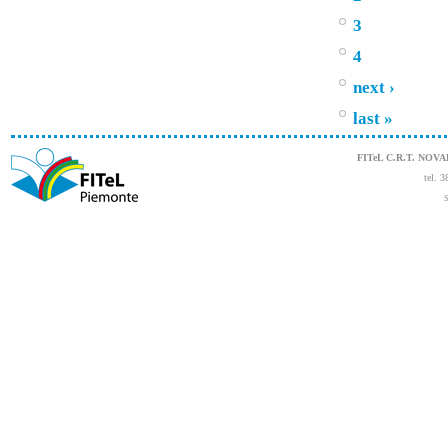
3
4
next ›
last »
FITeL C.R.T. NOV
tel. 
S