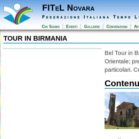
FITeL Novara
Federazione Italiana Tempo L
Chi Siamo
Eventi
Gallerie
Convenzioni
Aff
TOUR IN BIRMANIA
Bel Tour in 
Orientale; pr
particolari. 
Contenut