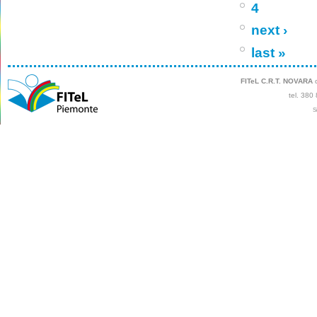
4
next ›
last »
FITeL C.R.T. NOVARA
c
tel. 380
S